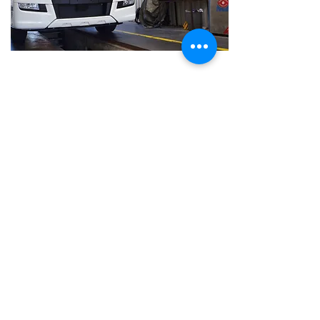
Ici, chez
Nego Trucks
, grâce
à l’appareil de diagnostic et
de paramétrage MAN CATS
nous intervenons sur toute
Diagnostics
la gamme des VI - MAN
TGA, TGS et TGX.
Nos techniciens sont formés
pour répondre à vos besoin
le plus rapidement possible.
Car nous sommes conscient
que votre véhicule est votre
outils de travail !