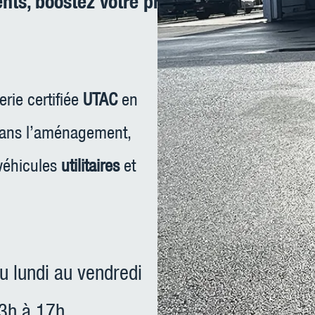
ts, boostez votre productivité !
TI
Ouverture 
erie certifiée
UTAC
en
dans l’aménagement,
 véhicules
utilitaires
et
u lundi au vendredi
3h à 17h.