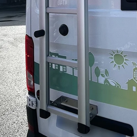
C TAC
prévue mai
2021